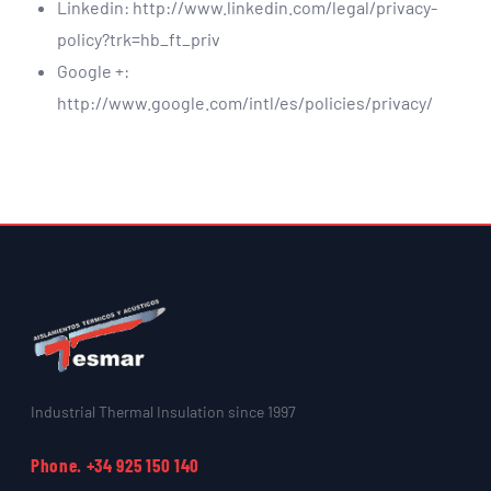
Linkedin:
http://www.linkedin.com/legal/privacy-
policy?trk=hb_ft_priv
Google +:
http://www.google.com/intl/es/policies/privacy/
Industrial Thermal Insulation since 1997
Phone. +34 925 150 140